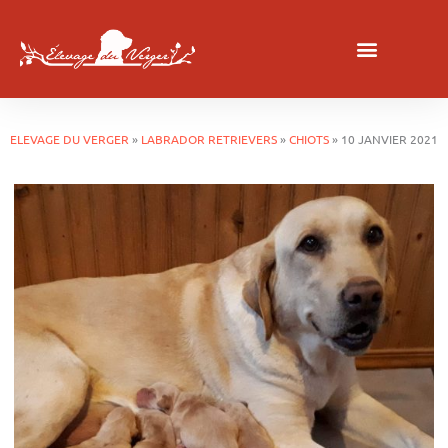
ELEVAGE DU VERGER
»
LABRADOR RETRIEVERS
»
CHIOTS
»
10 JANVIER 2021